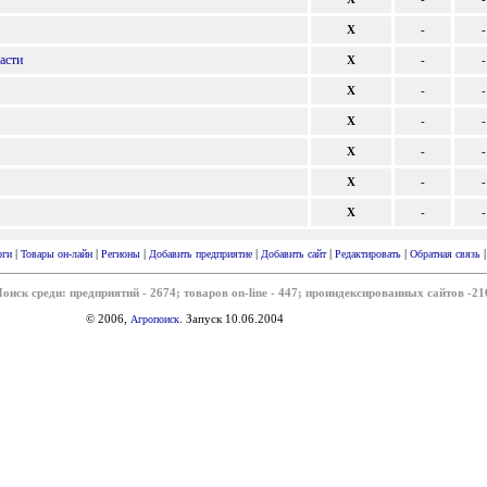
X
-
-
асти
X
-
-
X
-
-
X
-
-
X
-
-
X
-
-
X
-
-
|
|
|
|
|
|
оги
Товары он-лайн
Регионы
Добавить предприятие
Добавить сайт
Редактировать
Обратная связь
оиск среди: предприятий - 2674; товаров on-line - 447; проиндексированных сайтов -21
© 2006,
. Запуск 10.06.2004
Агропоиск