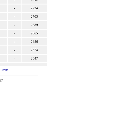
-
2734
-
2703
-
2689
-
2665
-
2486
-
2374
-
2347
|
Почта
67