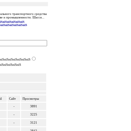
ального транспортного средства
ве и промышленности. Шасси...
їЅпїЅпїЅпїЅпїЅпїЅ
ЅпїЅпїЅпїЅпїЅпїЅпїЅ
пїЅпїЅпїЅпїЅпїЅпїЅпїЅ
пїЅпїЅпїЅпїЅпїЅ
il
Сайт
Просмотры
-
3891
-
3225
-
3121
-
2842