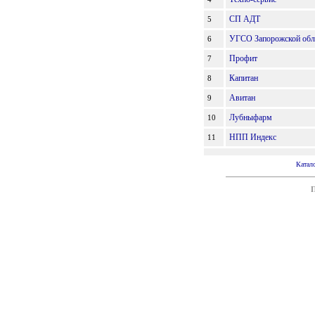
СП АДТ
5
УГСО Запорожской обл
6
Профит
7
Капитан
8
Авитан
9
Лубныфарм
10
НПП Индекс
11
Катал
П