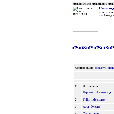
пїЅпїЅпїЅпїЅпїЅпїЅпїЅпїЅпїЅ пїЅп
Самохо
Самоходное
или базы дл
пїЅпїЅпїЅпїЅпїЅпї
Сортировка по:
алфавиту
поп
#
Предприятие
Горловский химзавод
1
ГНПП Меридиан
2
Азов-Охрана
3
Техно-сервис
4