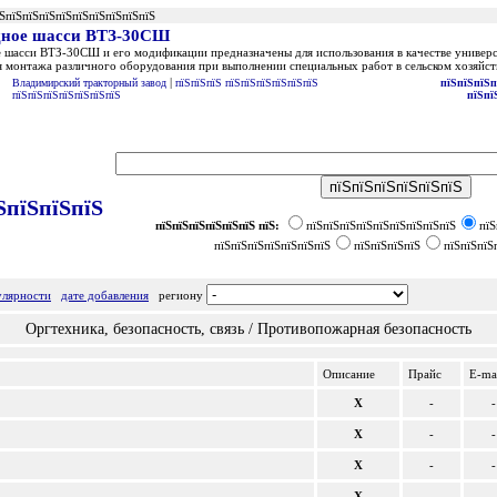
їЅпїЅпїЅпїЅпїЅпїЅпїЅпїЅпїЅпїЅ
дное шасси ВТЗ-30СШ
 шасси ВТЗ-30СШ и его модификации предназначены для использования в качестве универс
я монтажа различного оборудования при выполнении специальных работ в сельском хозяйст
|
Владимирский тракторный завод
пїЅпїЅпїЅ пїЅпїЅпїЅпїЅпїЅпїЅ
пїЅпїЅпїЅп
пїЅпїЅпїЅпїЅпїЅпїЅпїЅ
пїЅпї
ЅпїЅпїЅпїЅ
пїЅпїЅпїЅпїЅпїЅпїЅ пїЅ:
пїЅпїЅпїЅпїЅпїЅпїЅпїЅпїЅпїЅ
пїЅ
пїЅпїЅпїЅпїЅпїЅпїЅпїЅ
пїЅпїЅпїЅпїЅ
пїЅпїЅпїЅ
улярности
дате добавления
региону
Оргтехника, безопасность, связь / Противопожарная безопасность
Описание
Прайc
E-ma
X
-
-
X
-
-
X
-
-
X
-
-