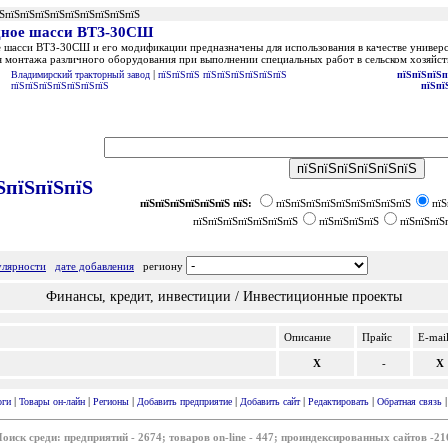
їЅпїЅпїЅпїЅпїЅпїЅпїЅпїЅпїЅпїЅ
дное шасси ВТЗ-30СШ
 шасси ВТЗ-30СШ и его модификации предназначены для использования в качестве универс
я монтажа различного оборудования при выполнении специальных работ в сельском хозяйст
|
Владимирский тракторный завод
пїЅпїЅпїЅ пїЅпїЅпїЅпїЅпїЅпїЅ
пїЅпїЅпїЅп
пїЅпїЅпїЅпїЅпїЅпїЅпїЅ
пїЅпї
ЅпїЅпїЅпїЅ
пїЅпїЅпїЅпїЅпїЅпїЅ пїЅ:
пїЅпїЅпїЅпїЅпїЅпїЅпїЅпїЅпїЅ
пїЅ
пїЅпїЅпїЅпїЅпїЅпїЅпїЅ
пїЅпїЅпїЅпїЅ
пїЅпїЅпїЅ
улярности
дате добавления
региону
Финансы, кредит, инвестиции / Инвестиционные проекты
Описание
Прайc
E-mai
X
-
X
|
|
|
|
|
|
оги
Товары он-лайн
Регионы
Добавить предприятие
Добавить сайт
Редактировать
Обратная связь
оиск среди: предприятий - 2674; товаров on-line - 447; проиндексированных сайтов -21