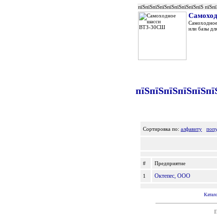
пїЅпїЅпїЅпїЅпїЅпїЅпїЅпїЅпїЅ пїЅп
Самохо
Самоходное
или базы дл
пїЅпїЅпїЅпїЅпїЅпї
Сортировка по:
алфавиту
поп
#
Предприятие
Октепес, ООО
1
Катал
П