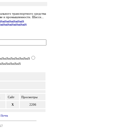
ального транспортного средства
ве и промышленности. Шасси...
їЅпїЅпїЅпїЅпїЅпїЅ
ЅпїЅпїЅпїЅпїЅпїЅпїЅ
пїЅпїЅпїЅпїЅпїЅпїЅпїЅ
пїЅпїЅпїЅпїЅпїЅ
l
Сайт
Просмотры
X
2206
|
Почта
67