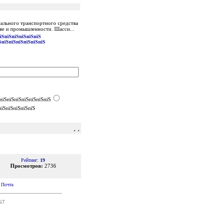
ального транспортного средства
ве и промышленности. Шасси...
їЅпїЅпїЅпїЅпїЅпїЅ
ЅпїЅпїЅпїЅпїЅпїЅпїЅ
пїЅпїЅпїЅпїЅпїЅпїЅпїЅ
пїЅпїЅпїЅпїЅпїЅ
, ,
Рейтинг:
19
Просмотров:
2736
|
Почта
67