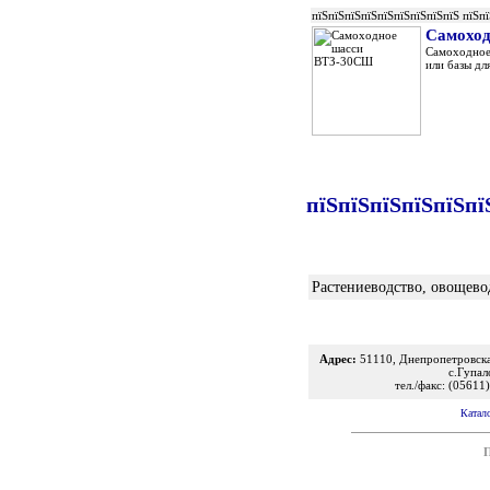
пїЅпїЅпїЅпїЅпїЅпїЅпїЅпїЅпїЅ пїЅп
Самохо
Самоходное
или базы дл
пїЅпїЅпїЅпїЅпїЅпї
Растениеводство, овощево
Адрес:
51110, Днепропетровская
с.Гупал
тел./факс: (05611
Катал
П