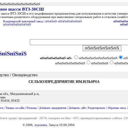
їЅпїЅпїЅпїЅпїЅпїЅпїЅпїЅпїЅпїЅ
дное шасси ВТЗ-30СШ
 шасси ВТЗ-30СШ и его модификации предназначены для использования в качестве универс
я монтажа различного оборудования при выполнении специальных работ в сельском хозяйст
|
Владимирский тракторный завод
пїЅпїЅпїЅ пїЅпїЅпїЅпїЅпїЅпїЅ
пїЅпїЅпїЅп
пїЅпїЅпїЅпїЅпїЅпїЅпїЅ
пїЅпї
ЅпїЅпїЅпїЅ
пїЅпїЅпїЅпїЅпїЅпїЅ пїЅ:
пїЅпїЅпїЅпїЅпїЅпїЅпїЅпїЅпїЅ
пїЅ
пїЅпїЅпїЅпїЅпїЅпїЅпїЅ
пїЅпїЅпїЅпїЅ
пїЅпїЅпїЅ
дство / Овощеводство
СЕЛЬХОЗПРЕДПРИЯТИЕ ИМ.ИЛЬИЧА
 обл., Магдалиновский р-н,
овка
) 95434, 95435
|
|
|
|
|
|
оги
Товары он-лайн
Регионы
Добавить предприятие
Добавить сайт
Редактировать
Обратная связь
оиск среди: предприятий - 2674; товаров on-line - 447; проиндексированных сайтов -21
© 2006,
. Запуск 10.06.2004
Агропоиск