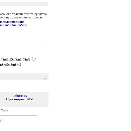
ального транспортного средства
ве и промышленности. Шасси...
їЅпїЅпїЅпїЅпїЅпїЅ
ЅпїЅпїЅпїЅпїЅпїЅпїЅ
пїЅпїЅпїЅпїЅпїЅпїЅпїЅ
пїЅпїЅпїЅпїЅпїЅ
, ,
Рейтинг:
16
Просмотров:
2856
|
Почта
67