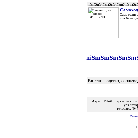
пїЅпїЅпїЅпїЅпїЅпїЅпїЅпїЅпїЅ пїЅп
Самохо
Самоходное
или базы дл
пїЅпїЅпїЅпїЅпїЅпї
Растениеводство, овощево
Адрес:
19640, Черкасская обл.,
ул.Октяб
тел./факс: (0
Катал
П