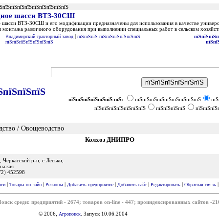
їЅпїЅпїЅпїЅпїЅпїЅпїЅпїЅпїЅпїЅ
дное шасси ВТЗ-30СШ
 шасси ВТЗ-30СШ и его модификации предназначены для использования в качестве универс
я монтажа различного оборудования при выполнении специальных работ в сельском хозяйст
|
Владимирский тракторный завод
пїЅпїЅпїЅ пїЅпїЅпїЅпїЅпїЅпїЅ
пїЅпїЅпїЅп
пїЅпїЅпїЅпїЅпїЅпїЅпїЅ
пїЅпї
ЅпїЅпїЅпїЅ
пїЅпїЅпїЅпїЅпїЅпїЅ пїЅ:
пїЅпїЅпїЅпїЅпїЅпїЅпїЅпїЅпїЅ
пїЅ
пїЅпїЅпїЅпїЅпїЅпїЅпїЅ
пїЅпїЅпїЅпїЅ
пїЅпїЅпїЅ
дство / Овощеводство
Колхоз ДНИПРО
 Черкасский р-н, с.Леськи,
рьская
472) 452598
|
|
|
|
|
|
оги
Товары он-лайн
Регионы
Добавить предприятие
Добавить сайт
Редактировать
Обратная связь
оиск среди: предприятий - 2674; товаров on-line - 447; проиндексированных сайтов -21
© 2006,
. Запуск 10.06.2004
Агропоиск